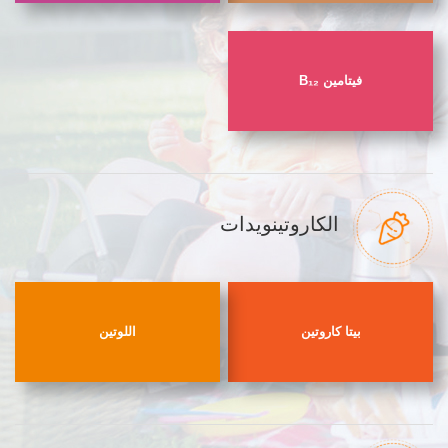
فيتامين B₁₂
الكاروتينويدات
بيتا كاروتين
اللوتين