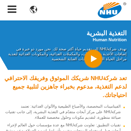

التغذية البشرية
Human Nutrition
تهدف شركةNHU إلى تقديم حياة أكثر صحة لك. نحن مورد ذو خبرة في
إضافات الأغذية والمشروبات، والمكملات الغذائية، والمكونات الغذائية لتغذية
مراحل الحياة المبكرة ومنتجات العناية الشخصية.
تعد شركةNHU شريكك الموثوق وفريقك الاحترافي
لدعم التغذية، مدعوم بخبراء جاهزين لتلبية جميع
احتياجاتك.
الفيتامينات المخصصة، والأصباغ الطبيعية والألوان الغذائية: تعتمد
شركةNHU على مركز أبحاث متقدّم في التغذية البشرية، إلى جانب تقنيات
صياغة متطورة، لتقديم مكونات وحلول مخصصة للعملاء.
تقنيات التطبيق: تعاونت شركةNHU مع عدة مؤسسات حول العالم لإجراء
أبحاث حول استخدام المنتجات وتقييم تأثيراتها، لتزويد العملاء بدعم موثوق